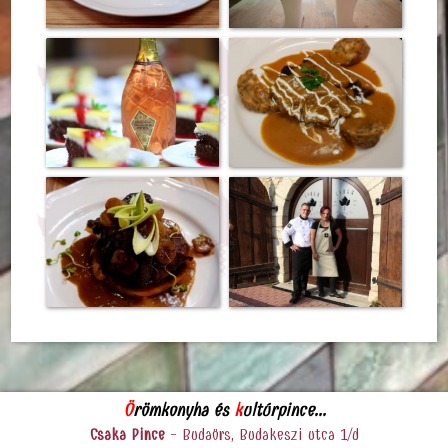
Ö
römkonyha és
k
ultúrpince...
Csaka Pince
- Budaörs, Budakeszi utca 1/d